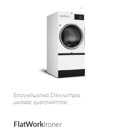
Επαγγελματικά Στεγνωτήρια
μεσαίας χωρητικότητας
FlatWork
Ironer