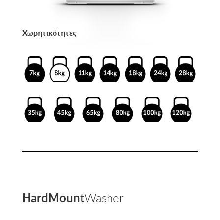
Χωρητικότητες
HardMount
Washer