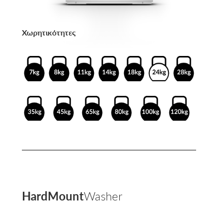
Χωρητικότητες
HardMount
Washer