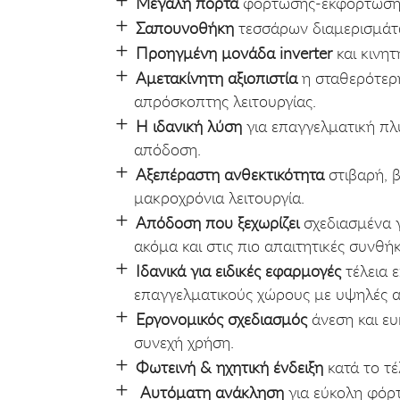
Μεγάλη πόρτα
φόρτωσης-εκφόρτωση
Σαπουνοθήκη
τεσσάρων διαμερισμάτ
Προηγμένη μονάδα inverter
και κινη
Αμετακίνητη αξιοπιστία
η σταθερότερη
απρόσκοπτης λειτουργίας.
Η ιδανική λύση
για επαγγελματική πλ
απόδοση.
Αξεπέραστη ανθεκτικότητα
στιβαρή, 
μακροχρόνια λειτουργία.
Απόδοση που ξεχωρίζει
σχεδιασμένα γ
ακόμα και στις πιο απαιτητικές συνθήκ
Ιδανικά για ειδικές εφαρμογές
τέλεια ε
επαγγελματικούς χώρους με υψηλές α
Εργονομικός σχεδιασμός
άνεση και ευκ
συνεχή χρήση.
Φωτεινή & ηχητική ένδειξη
κατά το τέ
Αυτόματη ανάκληση
για εύκολη φόρτ