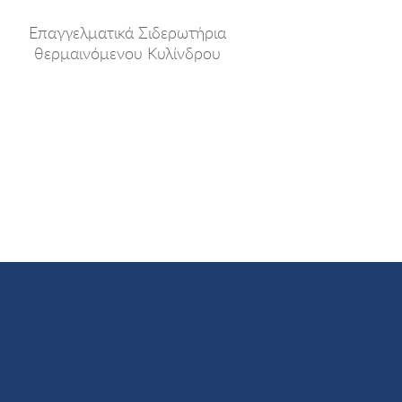
Επαγγελματικά Σιδερωτήρια
θερμαινόμενου Κυλίνδρου