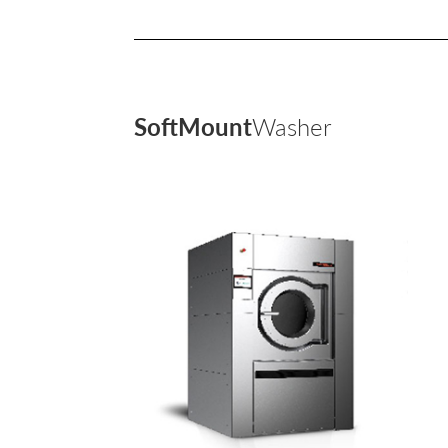
SoftMount
Washer