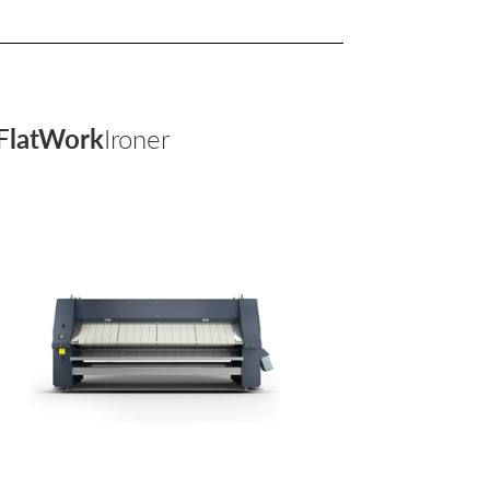
FlatWork
Ironer