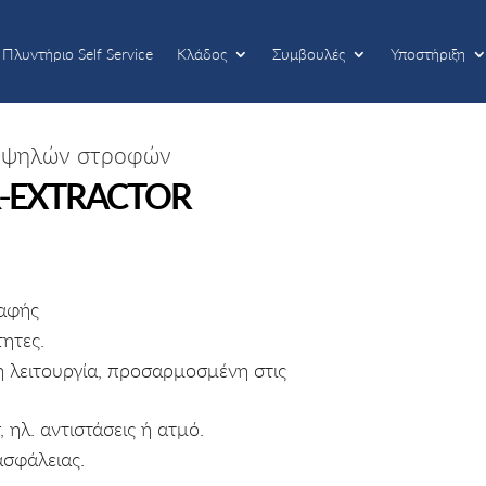
Πλυντήριο Self Service
Κλάδος
Συμβουλές
Υποστήριξη
Πλυντήριο Self Service
Κλάδος
Συμβουλές
Υποστήριξη
 υψηλών στροφών
-
EXTRACTOR
αφής
ητες.
 λειτουργία, προσαρμοσμένη στις
r, ηλ. αντιστάσεις ή ατμό.
σφάλειας.