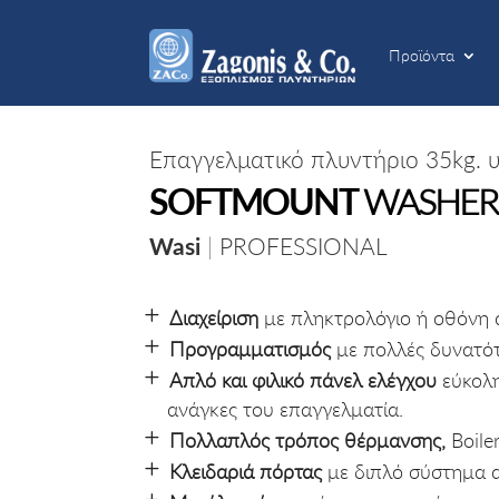
Προϊόντα
Προϊόντα
Επαγγελματικό πλυντήριο 35kg.
SOFTMOUNT
WASHER
Wasi
|
PROFESSIONAL
Διαχείριση
με πληκτρολόγιο ή οθόνη 
Προγραμματισμός
με πολλές δυνατότ
Απλό και φιλικό πάνελ ελέγχου
εύκολη
ανάγκες του επαγγελματία.
Πολλαπλός τρόπος θέρμανσης,
Boile
Κλειδαριά πόρτας
με διπλό σύστημα α