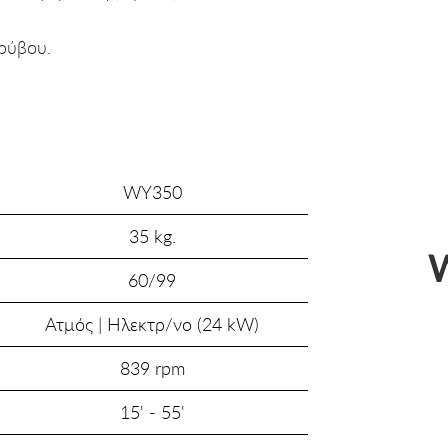
ορύβου.
WΥ350
35 kg.
W
60/99
Ατμός | Ηλεκτρ/νο (24 kW)
839 rpm
15' - 55'