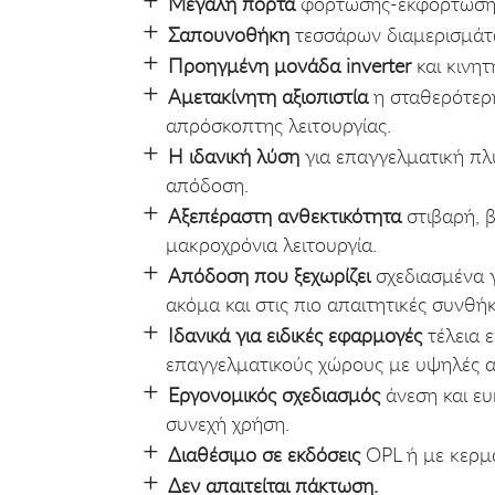
Μεγάλη πόρτα
φόρτωσης-εκφόρτωση
Σαπουνοθήκη
τεσσάρων διαμερισμάτ
Προηγμένη μονάδα inverter
και κινη
Αμετακίνητη αξιοπιστία
η σταθερότερη
απρόσκοπτης λειτουργίας.
Η ιδανική λύση
για επαγγελματική πλ
απόδοση.
Αξεπέραστη ανθεκτικότητα
στιβαρή, 
μακροχρόνια λειτουργία.
Απόδοση που ξεχωρίζει
σχεδιασμένα γ
ακόμα και στις πιο απαιτητικές συνθήκ
Ιδανικά για ειδικές εφαρμογές
τέλεια ε
επαγγελματικούς χώρους με υψηλές α
Εργονομικός σχεδιασμός
άνεση και ευκ
συνεχή χρήση.
Διαθέσιμο σε εκδόσεις
OPL ή με κερμ
Δεν απαιτείται πάκτωση.