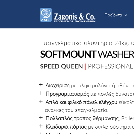
Προϊόντα
Προϊόντα
Επαγγελματικό πλυντήριο 24kg.
SOFTMOUNT
WASHER
SPEED QUEEN
|
PROFESSIONAL
Διαχείριση
με πληκτρολόγιο ή οθόνη 
Προγραμματισμός
με πολλές δυνατότ
Απλό και φιλικό πάνελ ελέγχου
εύκολη
ανάγκες του επαγγελματία.
Πολλαπλός τρόπος θέρμανσης,
Boile
Κλειδαριά πόρτας
με διπλό σύστημα α