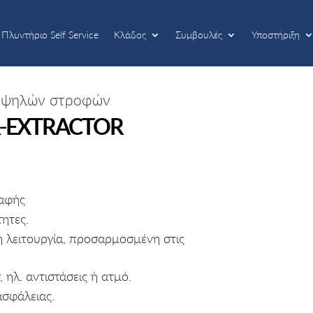
Πλυντήριο Self Service
Κλάδος
Συμβουλές
Υποστήριξη
Πλυντήριο Self Service
Κλάδος
Συμβουλές
Υποστήριξη
 υψηλών στροφών
-
EXTRACTOR
αφής
ητες.
 λειτουργία, προσαρμοσμένη στις
r, ηλ. αντιστάσεις ή ατμό.
σφάλειας.