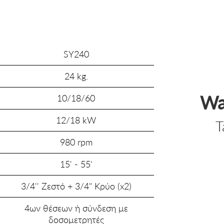
SΥ240
24 kg.
Wa
10/18/60
12/18 kW
T
980 rpm
15' - 55'
3/4'' Ζεστό + 3/4" Κρύο (x2)
4ων θέσεων ή σύνδεση με
δοσομετρητές