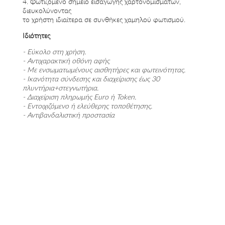
4. Φωτιζόμενο σημείο εισαγωγής χαρτονομισμάτων,
διευκολύνοντας
το χρήστη ιδιαίτερα σε συνθήκες χαμηλού φωτισμού.
Ιδιότητες
- Εύκολο στη χρήση.
- Αντιχαρακτική οθόνη αφής
- Με ενσωματωμένους αισθητήρες και φωτεινότητας.
- Ικανότητα σύνδεσης και διαχείρισης έως 30
πλυντήρια+στεγνωτήρια.
- Διαχείριση πληρωμής Euro ή Token.
- Εντοιχιζόμενο ή ελεύθερης τοποθέτησης.
- Αντιβανδαλιστική προστασία