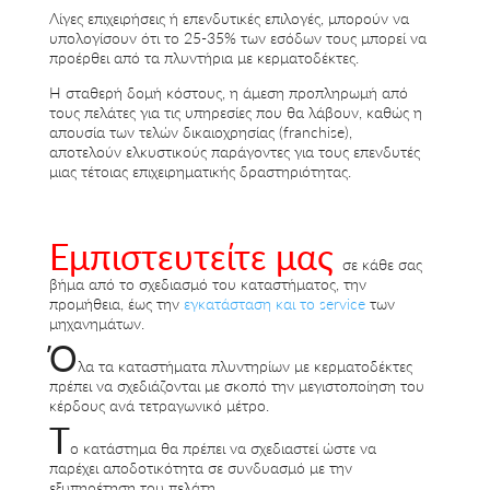
Λίγες επιχειρήσεις ή επενδυτικές επιλογές, μπορούν να
υπολογίσουν ότι το 25-35% των εσόδων τους μπορεί να
προέρθει από τα πλυντήρια με κερματοδέκτες.
Η σταθερή δομή κόστους, η άμεση προπληρωμή από
τους πελάτες για τις υπηρεσίες που θα λάβουν, καθώς η
απουσία των τελών δικαιοχρησίας (franchise),
αποτελούν ελκυστικούς παράγοντες για τους επενδυτές
μιας τέτοιας επιχειρηματικής δραστηριότητας.
Εμπιστευτείτε μας
σε κάθε σας
βήμα από το σχεδιασμό του καταστήματος, την
προμήθεια, έως την
εγκατάσταση και το service
των
μηχανημάτων.
Ό
λα τα καταστήματα πλυντηρίων με κερματοδέκτες
πρέπει να σχεδιάζονται με σκοπό την μεγιστοποίηση του
κέρδους ανά τετραγωνικό μέτρο.
Τ
ο κατάστημα θα πρέπει να σχεδιαστεί ώστε να
παρέχει αποδοτικότητα σε συνδυασμό με την
εξυπηρέτηση του πελάτη.