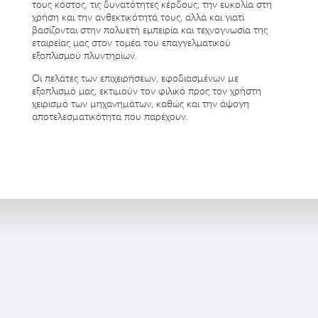
τους κόστος, τις δυνατότητες κέρδους, την ευκολία στη
χρήση και την ανθεκτικότητά τους, αλλά και γιατί
βασίζονται στην πολυετή εμπειρία και τεχνογνωσία της
εταιρείας μας στον τομέα του επαγγελματικού
εξοπλισμού πλυντηρίων.
Οι πελάτες των επιχειρήσεων, εφοδιασµένων µε
εξοπλισµό μας, εκτιµούν τον φιλικό προς τον χρήστη
χειρισµό των µηχανηµάτων, καθώς και την άψογη
αποτελεσµατικότητα που παρέχουν.