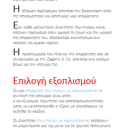
Η
έλλειψη σχεδιασμού αποτελεί την βασικότερη αιτία
της στασιμότητας και αποτυχίας μιας επιχείρησης.
Ε
αν κάθε μελλοντικός ιδιοκτήτης πλυντηρίου κάνει
κάποιον σχεδιασμό όσον αφορά τη δομή και την μορφή
της επιχείρησης του, εξασφαλίζει ικανοποιημένους
πελάτες και άμεσο κέρδος.
Η
προετοιμασία του πλάνου της επιχείρησής σας σε
συνεργασία με την Zagonis & Co. αποτελεί ένα κρίσιμο
βήμα για την επιτυχία της.
Επιλογή εξοπλισμού
Σε µία
επιχείρηση πλυντηρίων µε κερµατοδέκτες
η
συνταγή της επιτυχίας είναι απλή:
ο συνδυασµός ταχύτητας και αποτελεσµατικότητας
ώστε να µεγιστοποιηθεί ο τζίρος µε αποτέλεσµα να
αυξηθεί το κέρδος.
Οι ιδιοκτήτες
πλυντηρίων με κερματοδέκτες
επιλέγουν
τα μηχανήματά μας όχι μόνο για το χαμηλό λειτουργικό