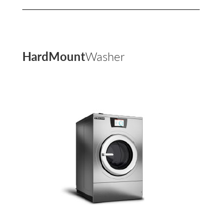
HardMount
Washer