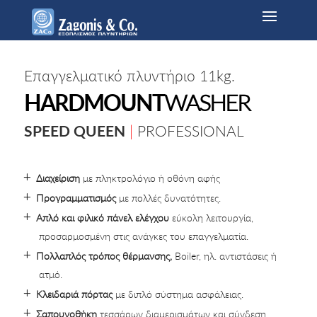
Επαγγελματικό πλυντήριο 11kg.
HARDMOUNT
WASHER
SPEED QUEEN
|
PROFESSIONAL
Διαχείριση
με πληκτρολόγιο ή οθόνη αφής
Προγραμματισμός
με πολλές δυνατότητες.
Απλό και φιλικό πάνελ ελέγχου
εύκολη λειτουργία,
προσαρμοσμένη στις ανάγκες του επαγγελματία.
Πολλαπλός τρόπος θέρμανσης,
Boiler, ηλ. αντιστάσεις ή
ατμό.
Κλειδαριά πόρτας
με διπλό σύστημα ασφάλειας.
Σαπουνοθήκη
τεσσάρων διαμερισμάτων και σύνδεση