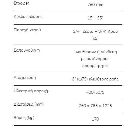
Στροφές
760 rpm
Κύκλος πλύσης
15' - 55'
Παροχή νερού
3/4'' Ζεστό + 3/4" Κρύο
(x2)
Σαπουνοθήκη
4ων θέσεων ή σύνδεση
με αυτόνομους
δοσομετρητές
Αποχέτευση
3” (Φ75) ελεύθερης ροής
Ηλεκτρική παροχή
400/50/3
Διαστάσεις (mm)
750 x 785 x 1225
Βάρος (kg.)
170