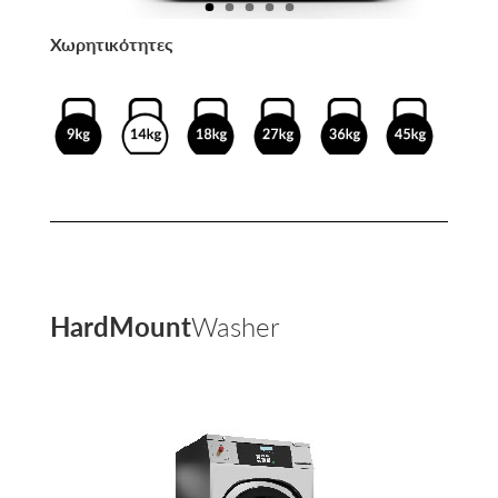
Χωρητικότητες
HardMount
Washer