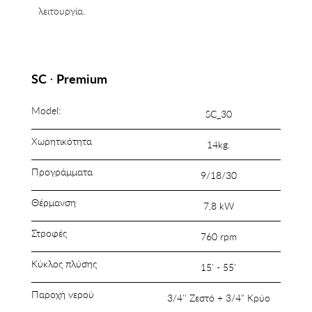
λειτουργία.
SC ⋅ Premium
Model:
SC_30
Χωρητικότητα
14kg.
Προγράμματα
9/18/30
Θέρμανση
7,8 kW
Στροφές
760 rpm
Κύκλος πλύσης
15' - 55'
Παροχή νερού
3/4'' Ζεστό + 3/4" Κρύο