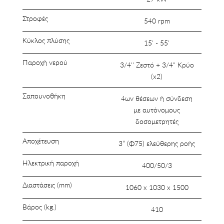
Στροφές
540 rpm
Κύκλος πλύσης
15' - 55'
Παροχή νερού
3/4'' Ζεστό + 3/4" Κρύο
(x2)
Σαπουνοθήκη
4ων θέσεων ή σύνδεση
με αυτόνομους
δοσομετρητές
Αποχέτευση
3” (Φ75) ελεύθερης ροής
Ηλεκτρική παροχή
400/50/3
Διαστάσεις (mm)
1060 x 1030 x 1500
Βάρος (kg.)
410