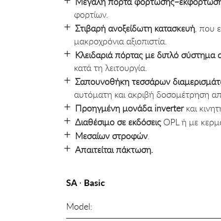
Μεγάλη πόρτα φόρτωσης–εκφόρτωσ
φορτίων.
Στιβαρή ανοξείδωτη κατασκευή
, που 
μακροχρόνια αξιοπιστία.
Κλειδαριά πόρτας με διπλό σύστημα 
κατά τη λειτουργία.
Σαπουνοθήκη τεσσάρων διαμερισμά
αυτόματη και ακριβή δοσομέτρηση α
Προηγμένη μονάδα inverter
και κινη
Διαθέσιμο σε εκδόσεις
OPL ή με κερμ
Μεσαίων στροφών
.
Απαιτείται πάκτωση.
SA ⋅ Basic
Model: