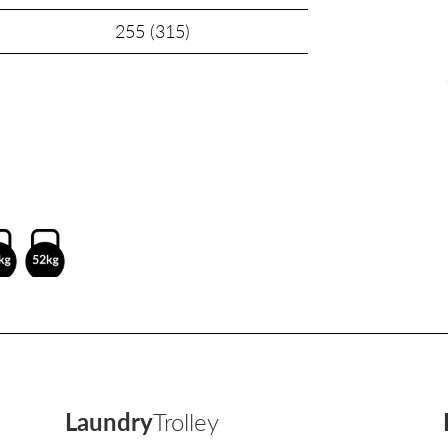
255 (315)
Laundry
Trolley