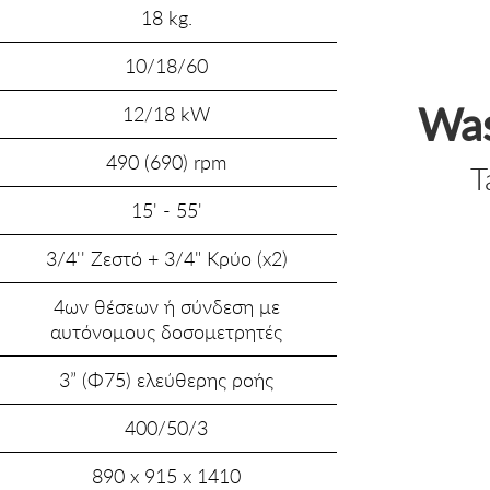
18 kg.
10/18/60
Was
12/18 kW
490 (690) rpm
T
15' - 55'
3/4'' Ζεστό + 3/4" Κρύο (x2)
4ων θέσεων ή σύνδεση με
αυτόνομους δοσομετρητές
3” (Φ75) ελεύθερης ροής
400/50/3
890 x 915 x 1410