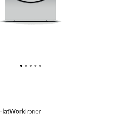
FlatWork
Ironer