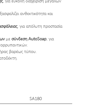
ης
, για εύκολη διαχείριση μεγάλων
εξασφαλίζει ανθεκτικότητα και
ασφάλειας
, για απόλυτη προστασία
των
με
σύνδεση AutoSoap
, για
πορρυπαντικών.
τήρας βαρέως τύπου.
ατοδέκτη.
SΑ180