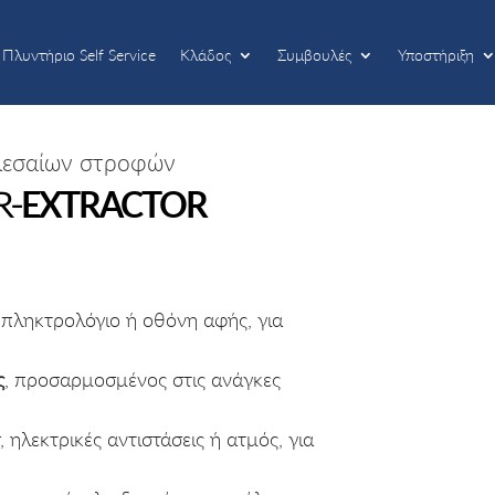
Πλυντήριο Self Service
Κλάδος
Συμβουλές
Υποστήριξη
Πλυντήριο Self Service
Κλάδος
Συμβουλές
Υποστήριξη
 μεσαίων στροφών
R-
EXTRACTOR
πληκτρολόγιο ή οθόνη αφής, για
ς
, προσαρμοσμένος στις ανάγκες
er, ηλεκτρικές αντιστάσεις ή ατμός, για