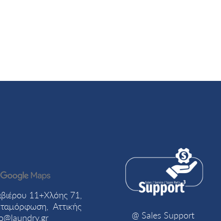
βιέρου 11+Χλόης 71,
ταμόρφωση, Αττικής
@ Sales Support
fo@laundry.gr