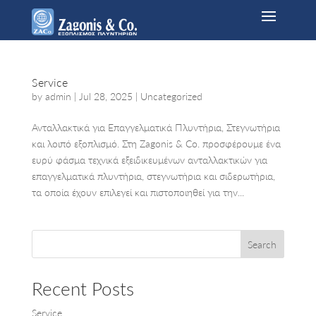
Service
by
admin
|
Jul 28, 2025
|
Uncategorized
Ανταλλακτικά για Επαγγελματικά Πλυντήρια, Στεγνωτήρια
και λοιπό εξοπλισμό. Στη Zagonis & Co. προσφέρουμε ένα
ευρύ φάσμα τεχνικά εξειδικευμένων ανταλλακτικών για
επαγγελματικά πλυντήρια, στεγνωτήρια και σιδερωτήρια,
τα οποία έχουν επιλεγεί και πιστοποιηθεί για την...
Search
Recent Posts
Service