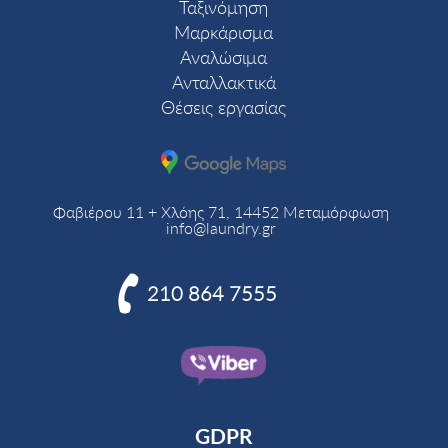
Ταξινόμηση
Μαρκάρισμα
Αναλώσιμα
Ανταλλακτικά
Θέσεις εργασίας
Φαβιέρου 11 + Χλόης 71, 14452 Μεταμόρφωση
info@laundry.gr

210 864 7555
GDPR