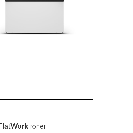
FlatWork
Ironer