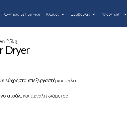
Πλυντήριο Self Service
Κλάδος
Συμβουλές
Υποστήριξη
Πλυντήριο Self Service
Κλάδος
Συμβουλές
Υποστήριξη
en 25kg.
r Dryer
με εύχρηστο
επεξεργαστή
και απλό
νο ατσάλι
και μεγάλη διάμετρο.