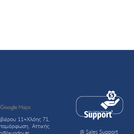
βιέρου 11+Χλόης 71,
ταμόρφωση, Αττικής
@ Sales Support
fo@laundry.gr