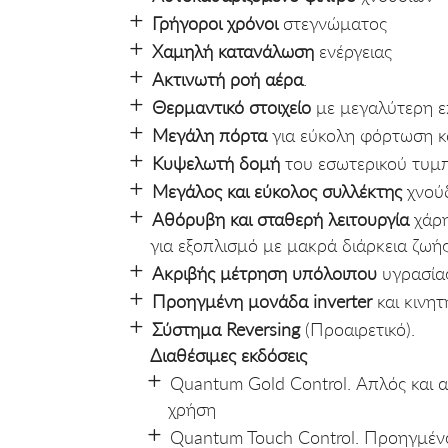
Γρήγοροι χρόνοι
στεγνώματος
Xαμηλή κατανάλωση
ενέργειας
Ακτινωτή ροή αέρα
.
Θερμαντικό στοιχείο
με μεγαλύτερη ε
Μεγάλη πόρτα
για εύκολη φόρτωση κ
Kυψελωτή δομή
του εσωτερικού τυμ
Μεγάλος και εύκολος συλλέκτης
χνού
Αθόρυβη και σταθερή λειτουργία
χάρη
για εξοπλισμό με μακρά διάρκεια ζωή
Ακριβής μέτρηση υπόλοιπου
υγρασίας
Προηγμένη μονάδα inverter
και κινη
Σύστημα Reversing
(Προαιρετικό).
Διαθέσιμες εκδόσεις
Quantum Gold Control. Απλός και α
χρήση
Quantum Touch Control. Προηγμέν