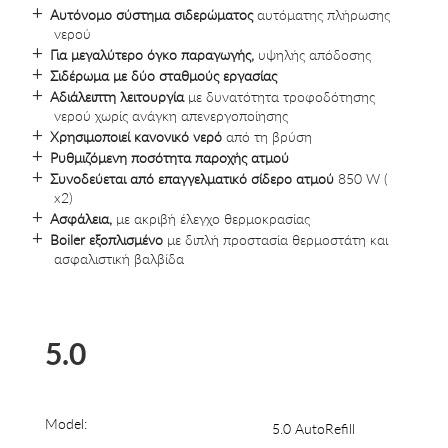
Αυτόνομο σύστημα σιδερώματος
αυτόματης πλήρωσης
νερού
Για μεγαλύτερο όγκο παραγωγής,
υψηλής απόδοσης
Σιδέρωμα με δύο σταθμούς εργασίας
Αδιάλειπτη λειτουργία
με δυνατότητα τροφοδότησης
νερού χωρίς ανάγκη απενεργοποίησης
Χρησιμοποιεί κανονικό νερό
από τη βρύση
Ρυθμιζόμενη ποσότητα παροχής ατμού
Συνοδεύεται από επαγγελματικό σίδερο ατμού
850 W (
x2)
Ασφάλεια,
με ακριβή έλεγχο θερμοκρασίας
Boiler εξοπλισμένο
με διπλή προστασία θερμοστάτη και
ασφαλιστική βαλβίδα
5.0
Model:
5.0 AutoRefill