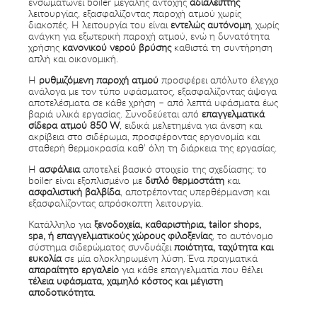
ενσωματώνει boiler μεγάλης αντοχής
αδιάλειπτης
λειτουργίας, εξασφαλίζοντας παροχή ατμού χωρίς
διακοπές. Η λειτουργία του είναι
εντελώς αυτόνομη
, χωρίς
ανάγκη για εξωτερική παροχή ατμού, ενώ η δυνατότητα
χρήσης
κανονικού νερού βρύσης
καθιστά τη συντήρηση
απλή και οικονομική.
Η
ρυθμιζόμενη παροχή ατμού
προσφέρει απόλυτο έλεγχο
ανάλογα με τον τύπο υφάσματος, εξασφαλίζοντας άψογα
αποτελέσματα σε κάθε χρήση – από λεπτά υφάσματα έως
βαριά υλικά εργασίας. Συνοδεύεται από
επαγγελματικά
σίδερα ατμού 850 W
, ειδικά μελετημένα για άνεση και
ακρίβεια στο σιδέρωμα, προσφέροντας εργονομία και
σταθερή θερμοκρασία καθ’ όλη τη διάρκεια της εργασίας.
Η
ασφάλεια
αποτελεί βασικό στοιχείο της σχεδίασης: το
boiler είναι εξοπλισμένο με
διπλό θερμοστάτη
και
ασφαλιστική βαλβίδα
, αποτρέποντας υπερθέρμανση και
εξασφαλίζοντας απρόσκοπτη λειτουργία.
Κατάλληλο για
ξενοδοχεία, καθαριστήρια, tailor shops,
spa, ή επαγγελματικούς χώρους φιλοξενίας
, το αυτόνομο
σύστημα σιδερώματος συνδυάζει
ποιότητα, ταχύτητα και
ευκολία
σε μία ολοκληρωμένη λύση. Ένα πραγματικά
απαραίτητο εργαλείο
για κάθε επαγγελματία που θέλει
τέλεια υφάσματα, χαμηλό κόστος και μέγιστη
αποδοτικότητα
.