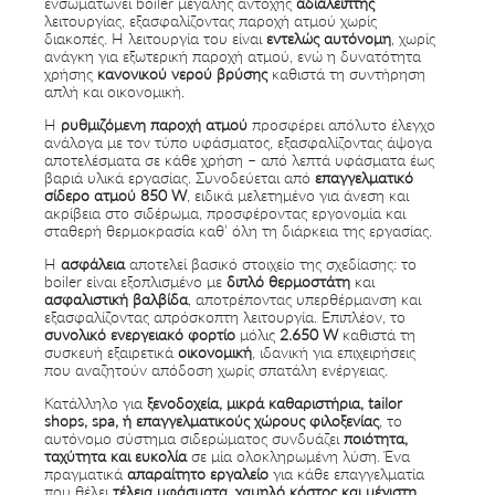
ενσωματώνει boiler μεγάλης αντοχής
αδιάλειπτης
λειτουργίας, εξασφαλίζοντας παροχή ατμού χωρίς
διακοπές. Η λειτουργία του είναι
εντελώς αυτόνομη
, χωρίς
ανάγκη για εξωτερική παροχή ατμού, ενώ η δυνατότητα
χρήσης
κανονικού νερού βρύσης
καθιστά τη συντήρηση
απλή και οικονομική.
Η
ρυθμιζόμενη παροχή ατμού
προσφέρει απόλυτο έλεγχο
ανάλογα με τον τύπο υφάσματος, εξασφαλίζοντας άψογα
αποτελέσματα σε κάθε χρήση – από λεπτά υφάσματα έως
βαριά υλικά εργασίας. Συνοδεύεται από
επαγγελματικό
σίδερο ατμού 850 W
, ειδικά μελετημένο για άνεση και
ακρίβεια στο σιδέρωμα, προσφέροντας εργονομία και
σταθερή θερμοκρασία καθ’ όλη τη διάρκεια της εργασίας.
Η
ασφάλεια
αποτελεί βασικό στοιχείο της σχεδίασης: το
boiler είναι εξοπλισμένο με
διπλό θερμοστάτη
και
ασφαλιστική βαλβίδα
, αποτρέποντας υπερθέρμανση και
εξασφαλίζοντας απρόσκοπτη λειτουργία. Επιπλέον, το
συνολικό ενεργειακό φορτίο
μόλις
2.650 W
καθιστά τη
συσκευή εξαιρετικά
οικονομική
, ιδανική για επιχειρήσεις
που αναζητούν απόδοση χωρίς σπατάλη ενέργειας.
Κατάλληλο για
ξενοδοχεία, μικρά καθαριστήρια, tailor
shops, spa, ή επαγγελματικούς χώρους φιλοξενίας
, το
αυτόνομο σύστημα σιδερώματος συνδυάζει
ποιότητα,
ταχύτητα και ευκολία
σε μία ολοκληρωμένη λύση. Ένα
πραγματικά
απαραίτητο εργαλείο
για κάθε επαγγελματία
που θέλει
τέλεια υφάσματα, χαμηλό κόστος και μέγιστη