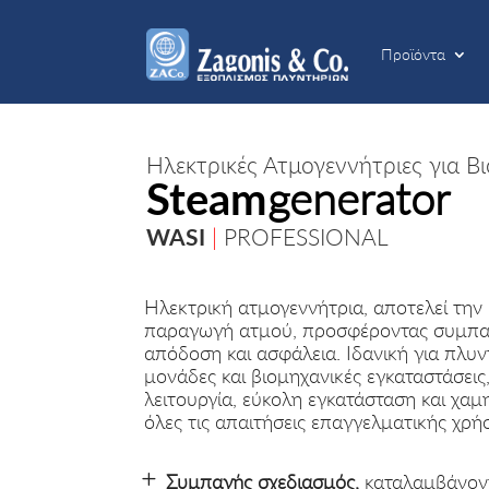
Προϊόντα
Προϊόντα
Ηλεκτρικές Ατμογεννήτριες για Β
Steam
generator
WASI
|
PROFESSIONAL
Ηλεκτρική ατμογεννήτρια, αποτελεί την 
παραγωγή ατμού, προσφέροντας συμπαγ
απόδοση και ασφάλεια. Ιδανική για πλυν
μονάδες και βιομηχανικές εγκαταστάσεις
λειτουργία, εύκολη εγκατάσταση και χα
όλες τις απαιτήσεις επαγγελματικής χρή
Συμπαγής σχεδιασμός,
καταλαμβάνοντ