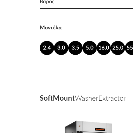
Βάρος:
Μοντέλα
SoftMount
WasherExtractor