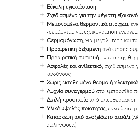
Εύκολη εγκατάσταση
Σχεδιασμένο για την μέγιστη εξοικον
Μεμονομένα θερμαντικά στοιχεία,
ενε
χρειάζονται, για εξοικονόμηση ενέργει
Θερμομόνωση,
για μεγαλύτερη και τ
Προαιρετική δεξαμενή
ανάκτησης συ
Προαιρετική συσκευή
ανάκτησης θερ
Ασφαλές και ανθεκτικό,
σχεδιασμένο γ
κινδύνους
Χωρίς εκτεθειμένα θερμά ή ηλεκτρικά
Λυχνία συναγερμού
στο εμπρόσθιο π
Διπλή προστασία
από υπερθέρμανση 
Υλικά υψηλής ποιότητας,
εγγυώνται μ
Κατασκευή από ανοξείδωτο ατσάλι
(λέ
σωληνώσεις)