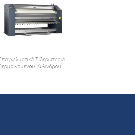
Επαγγελματικά Σιδερωτήρια
θερμαινόμενου Κυλίνδρου