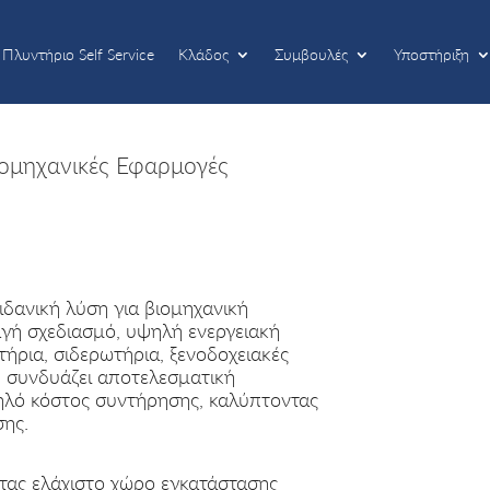
Πλυντήριο Self Service
Κλάδος
Συμβουλές
Υποστήριξη
Πλυντήριο Self Service
Κλάδος
Συμβουλές
Υποστήριξη
ιομηχανικές Εφαρμογές
ιδανική λύση για βιομηχανική
ή σχεδιασμό, υψηλή ενεργειακή
τήρια, σιδερωτήρια, ξενοδοχειακές
, συνδυάζει αποτελεσματική
μηλό κόστος συντήρησης, καλύπτοντας
σης.
ας ελάχιστο χώρο εγκατάστασης