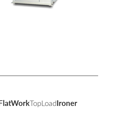
FlatWork
TopLoad
Ironer