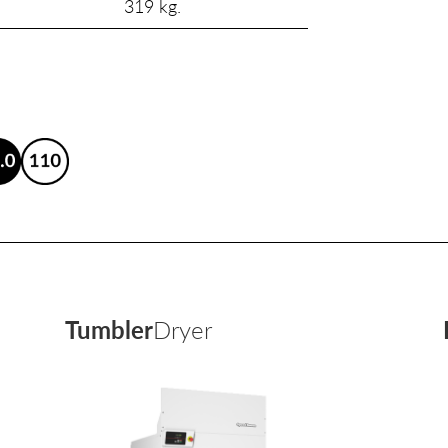
319 kg.
Tumbler
Dryer