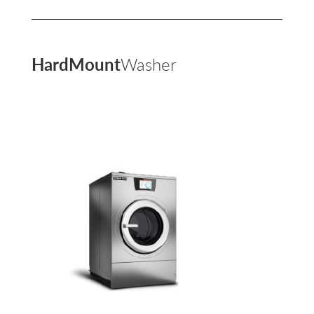
HardMount
Washer