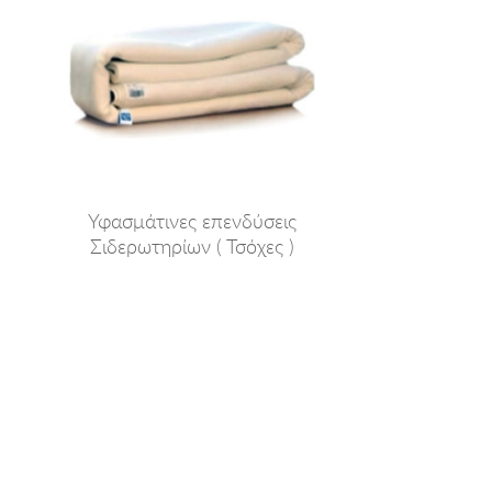
Υφασμάτινες επενδύσεις
Σιδερωτηρίων ( Τσόχες )