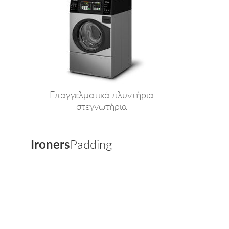
Επαγγελματικά πλυντήρια
στεγνωτήρια
Ironers
Padding