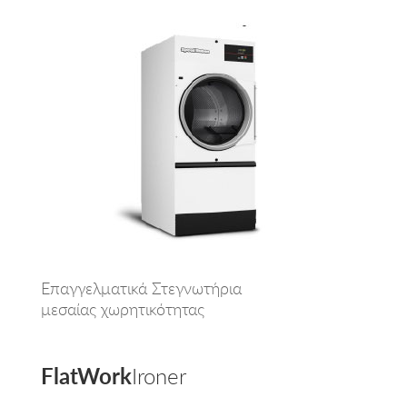
Επαγγελματικά Στεγνωτήρια
μεσαίας χωρητικότητας
FlatWork
Ironer