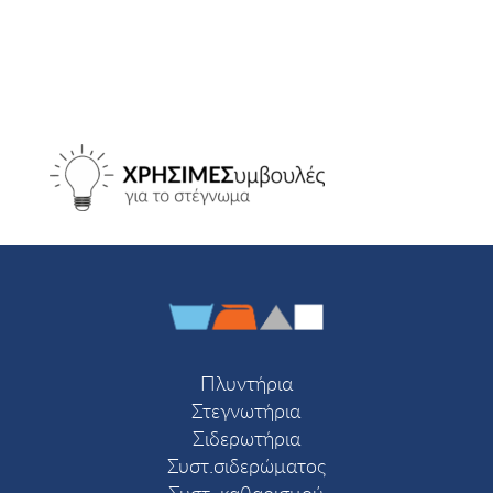
Πλυντήρια
Στεγνωτήρια
Σιδερωτήρια
Συστ.σιδερώματος