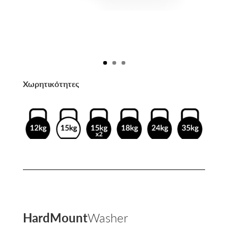
Χωρητικότητες
HardMount
Washer