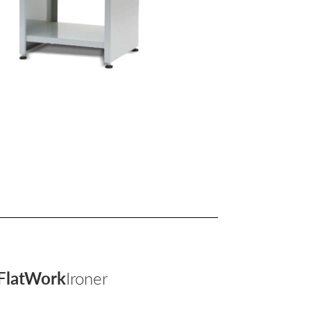
FlatWork
Ironer