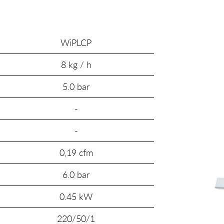
WiPLCP
8 kg / h
5.0 bar
-
-
0,19 cfm
6.0 bar
0.45 kW
220/50/1