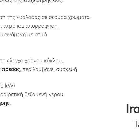
ωση της γυαλάδας σε σκούρα χρώματα.
, ατμό και απορρόφηση.
ρμαινόμενη με ατμό
το έλεγχο χρόνου κύκλου.
 πρέσας,
π
εριλαμβάνει συσκευή
3
1
kW)
οαιρετική δεξαμενή νερού.
ησης.
Ir
T