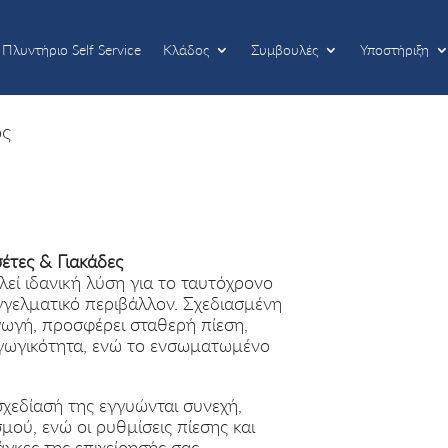
Πλυντήριο Self Service
Κλάδος
Συμβουλές
Υποστήριξη
Πλυντήριο Self Service
Κλάδος
Συμβουλές
Υποστήριξη
ος
́τες & Γιακάδες
εί ιδανική λύση για το ταυτόχρονο
γγελματικό περιβάλλον. Σχεδιασμένη
ωγή, προσφέρει σταθερή πίεση,
γωγικότητα, ενώ το ενσωματωμένο
σχεδίασή της εγγυώνται συνεχή,
μού, ενώ οι ρυθμίσεις πίεσης και
γκες της επιχείρησής σας.