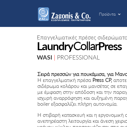
Προϊόντα
Προϊόντα
Επαγγελματικές πρέσες σιδερώματ
Collar
Laundry
Press
WASI
|
PROFESSIONAL
Σειρά πρεσσών για πουκάμισα,
για Μανσε
Η επαγγελματική πρέσα
Press CP,
αποτελ
σιδέρωμα κολάρου και μανσέτας σε επα
με έμφαση στην απόδοση και την παραγ
ισχυρή αναρρόφηση και αυξημένη παρα
boiler εξασφαλίζει πλήρη αυτονομία.
Η στιβαρή κατασκευή και η εργονομική 
ανεπηρέαστη λειτουργία και άνεση χειρισ
χρόνου κύκλου προσαρμόζονται στις ανά