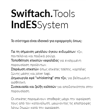
Swiftach.
Tools
IndES
System
Το σύστημα είναι ιδανικό για εφαρμογές όπως:
Για τη σήμανση μεγάλου όγκου ενδυμάτων:
τζιν,
παντελόνια και παιδικά ρούχα.
Τοποθέτηση ετικετών κεφαλίδας
για ενισχυμένη
παρουσίαση προϊόντων.
Στερέωση ετικετών
όπως ετικέτες τσέπης, καρτέλες
ζώνης μέσης και joker tags.
Δημιουργία εφέ “whiskering” στα τζιν,
για βελτιωμένη
αισθητική.
Συσκευασία και ζεύξη καλτσών
για αποδοτικότητα στην
παρουσίαση.
Οι ετικέτες παραμένουν σταθερές μέχρι την αφαίρεσή
τους από τον καταναλωτή, μειώνοντας τις επιστροφές
λόγω ζημιών κατά την αφαίρεση.