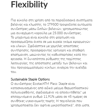
Flexibility
Πιο εύκολο στη χρήση από τα παραδοσιακά συστήματα
βελόνας και κλωστής, το ST9500 τροφοδοτεί αυτόματα
συνδετήρες μέσω διπλών βελονών, χρησιμοποιώντας
μια συνεχόμενη καρούλα με 25.000 συνδετήρες.
Το μηχάνημα είναι εύκολο στη φόρτωση και
προσαρμόζεται άνετα σε μια ευρεία γκάμα εφαρμογών
και υλικών. Σχεδιάστηκε με χαμηλές απαιτήσεις
συντήρησης, προσφέροντας γρήγορη και σταθερή
επισήμανση, μειώνοντας τις καθυστερήσεις κατά την
εργασία. Η δυνατότητα ρύθμισης της ταχύτητας
λειτουργίας, της απόστασης μεταξύ των βελονών και
του προγραμματισμού κύκλων, ενισχύει την ευελιξία
του.
Sustainable Staple Options
Ο συνδετήρας EcotachTM Plasc Staple είναι
κατασκευασμένος από ειδικό μείγμα θερμοπλαστικού
πολυουρεθάνης, σχεδιασμένο να αποσυντίθεται* με
επιταχυνόμενο ρυθμό 11,91% μέσα σε 45 ημέρες σε
συνθήκες υγειονομικής ταφής. Η τεχνολογία που
χρησιμοποιείται δεν αφήνει μικροπλαστικά*, έτσι ώστε,