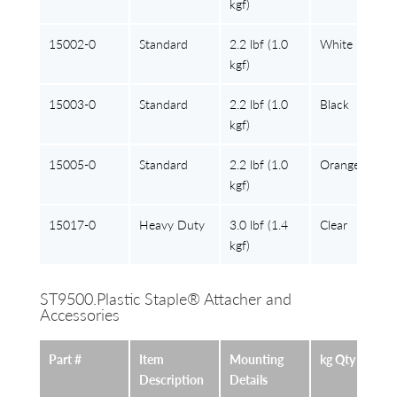
kgf)
15002-0
Standard
2.2 lbf (1.0
White
kgf)
15003-0
Standard
2.2 lbf (1.0
Black
kgf)
15005-0
Standard
2.2 lbf (1.0
Orange
kgf)
15017-0
Heavy Duty
3.0 lbf (1.4
Clear
kgf)
ST9500.Plastic Staple® Attacher and
Accessories
Part #
Item
Mounting
kg Qty
Description
Details