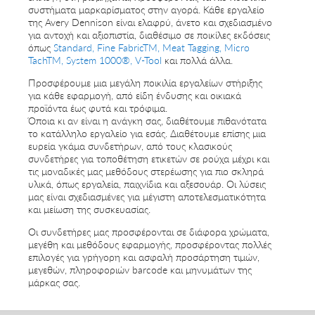
συστήματα μαρκαρίσματος στην αγορά. Κάθε εργαλείο
της Avery Dennison είναι ελαφρύ, άνετο και σχεδιασμένο
για αντοχή και αξιοπιστία, διαθέσιμο σε ποικίλες εκδόσεις
όπως
Standard
,
Fine FabricTM
,
Meat Tagging
,
Micro
TachTM
,
System 1000®
,
V-Tool
και πολλά άλλα.
Προσφέρουμε μια μεγάλη ποικιλία εργαλείων στήριξης
για κάθε εφαρμογή, από είδη ένδυσης και οικιακά
προϊόντα έως φυτά και τρόφιμα.
Όποια κι αν είναι η ανάγκη σας, διαθέτουμε πιθανότατα
το κατάλληλο εργαλείο για εσάς. Διαθέτουμε επίσης μια
ευρεία γκάμα συνδετήρων, από τους κλασικούς
συνδετήρες για τοποθέτηση ετικετών σε ρούχα μέχρι και
τις μοναδικές μας μεθόδους στερέωσης για πιο σκληρά
υλικά, όπως εργαλεία, παιχνίδια και αξεσουάρ. Οι λύσεις
μας είναι σχεδιασμένες για μέγιστη αποτελεσματικότητα
και μείωση της συσκευασίας.
Οι συνδετήρες μας προσφέρονται σε διάφορα χρώματα,
μεγέθη και μεθόδους εφαρμογής, προσφέροντας πολλές
επιλογές για γρήγορη και ασφαλή προσάρτηση τιμών,
μεγεθών, πληροφοριών barcode και μηνυμάτων της
μάρκας σας.