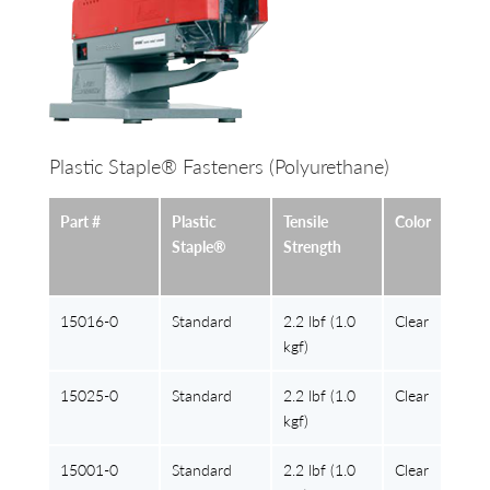
Plastic Staple® Fasteners (Polyurethane)
Part #
Plastic
Tensile
Color
Staple®
Strength
15016-0
Standard
2.2 lbf (1.0
Clear
kgf)
15025-0
Standard
2.2 lbf (1.0
Clear
kgf)
15001-0
Standard
2.2 lbf (1.0
Clear