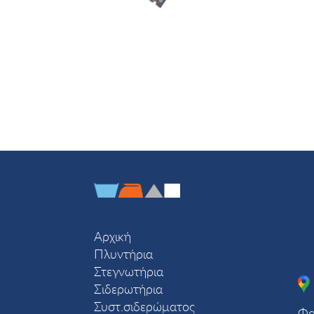
Αρχική
Πλυντήρια
Στεγνωτήρια
Σιδερωτήρια
Συστ.σιδερώματος
Φα