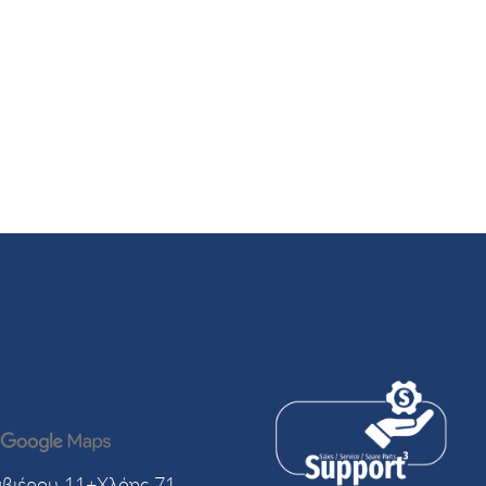
βιέρου 11+Χλόης 71,