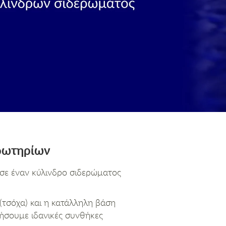
ερωτηρίων
 σε έναν κύλινδρο σιδερώματος
τσόχα) και η κατάλληλη βάση
ήσουμε ιδανικές συνθήκες