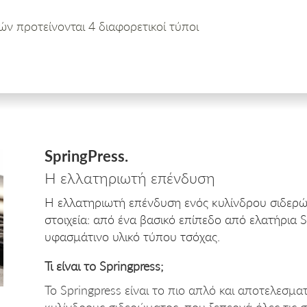
ν προτείνονται 4 διαφορετικοί τύποι
SpringPress
.
Η ελλατηριωτή επένδυση
Η ελλατηριωτή επένδυση ενός κυλίνδρου σιδερώ
στοιχεία: από ένα βασικό επίπεδο από ελατήρια 
υφασμάτινο υλικό τύπου τσόχας.
Τι είναι το Springpress;
Το Springpress είναι το πιο απλό και αποτελεσμα
κυλίνδρους σιδερώματος, που ξεπερνά όλες τις