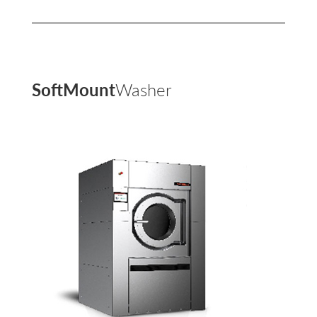
SoftMount
Washer