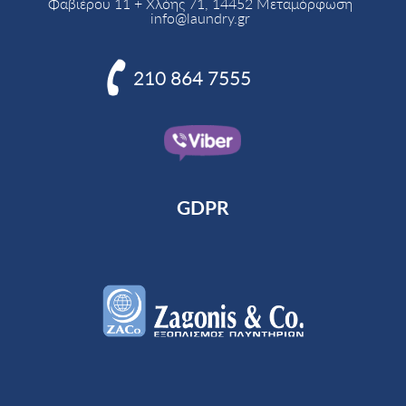
Φαβιέρου 11 + Χλόης 71, 14452 Μεταμόρφωση
info@laundry.gr

210 864 7555
GDPR