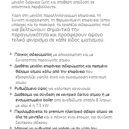
μεγάλη διάρκεια ζωής και σταθερή απόδοση σε
απαιτητικά περιβάλλοντα.
Χάρη στη μεγάλη παραλληλόγραμμη επιφάνεια, τη
δυνατή αναρρόφηση, τη θερμαινόμενη επιφάνεια (όπου
υπάρχει) και το πασκαρό, τα τραπέζια σιδερώματος mod.
βελτιώνουν σημαντικά την
44B
παραγωγικότητα και προσφέρουν άψογο
τελικό φινίρισμα σε κάθε είδος ιματισμού.
Πάγκος σιδερώματος
με απορρόφηση και με
δυνατότητα παραγωγής ατμού
Διαθέτει μεγάλη επιφάνεια σιδερώματος και πιεσμένο
θάλαμο ατμού κάτω από την επιφάνεια
που
εξασφαλίζει υψηλό όγκο και ομοιόμορφη κατανομή
ατμού
Ρυθμιζόμενο ύψος
για καλύτερη εργονομία
Διαθέσιμα για σύνδεση σε κεντρικό δίκτυο ατμού ή με
ενσωματωμένο boiler
από ανοξείδωτο ατσάλι 8 λίτρων,
με ισχύ 6 ή 7,5 kW
Περιλαμβάνεται το premium ηλεκτρικό σίδερο ατμού σε
όλα τα μοντέλα
και ο πάγκος είναι έτοιμος για σύνδεση
δεύτερου σίδερου
Μπορεί να ρυθμιστεί για χρήση με τη μύτη του