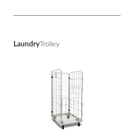
Laundry
Trolley