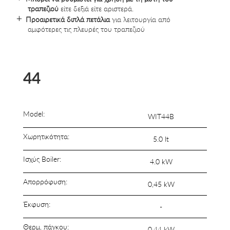
τραπεζιού
είτε δεξιά είτε αριστερά
.
Προαιρετικά διπλά πετάλια
για λειτουργία από
αμφότερες τις πλευρές του τραπεζιού
44
Model:
WIT44B
Χωρητικότητα:
5.0 lt
Ισχύς Boiler:
4.0 kW
Απορρόφυση:
0,45 kW
Έκφυση:
-
Θερμ. πάγκου:
0,44 kW