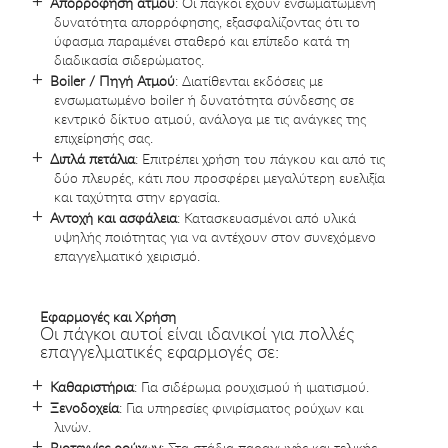
Απορρόφηση ατμού
: Οι πάγκοι έχουν ενσωματωμένη
δυνατότητα απορρόφησης, εξασφαλίζοντας ότι το
ύφασμα παραμένει σταθερό και επίπεδο κατά τη
διαδικασία σιδερώματος.
Boiler
/ Πηγή Ατμού
: Διατίθενται εκδόσεις με
ενσωματωμένο boiler ή δυνατότητα σύνδεσης σε
κεντρικό δίκτυο ατμού, ανάλογα με τις ανάγκες της
επιχείρησής σας.
Διπλά πετάλια
: Επιτρέπει χρήση του πάγκου και από τις
δύο πλευρές, κάτι που προσφέρει μεγαλύτερη ευελιξία
και ταχύτητα στην εργασία.
Αντοχή και ασφάλεια
: Κατασκευασμένοι από υλικά
υψηλής ποιότητας για να αντέχουν στον συνεχόμενο
επαγγελματικό χειρισμό.
Εφαρμογές και Χρήση
Οι πάγκοι αυτοί είναι ιδανικοί για πολλές
επαγγελματικές εφαρμογές σε:
Καθαριστήρια
: Για σιδέρωμα ρουχισμού ή ιματισμού.
Ξενοδοχεία
: Για υπηρεσίες φινιρίσματος ρούχων και
λινών.
Βιοτεχνίες ρούχων
: Στα στάδια παραγωγής και τελικής