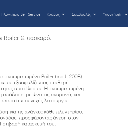
Πλυντήριο Self Service
Κλάδος
Συμβουλές
Υποστήριξη
Πλυντήριο Self Service
Κλάδος
Συμβουλές
Υποστήριξη
 Boiler & πασκαρό.
με ενσωματωμένο Boiler (mod. 200B)
ρωμα, εξασφαλίζοντας σταθερή
ιότητας αποτέλεσμα. Η ενσωματωμένη
απόδοση, μειώνει τις αναμονές και
 απαιτείται συνεχής λειτουργία.
ύση για τις ανάγκες κάθε πλυντηρίου,
μονάδας, προσφέροντας άνεση στον
Η στιβαρή κατασκευή του,