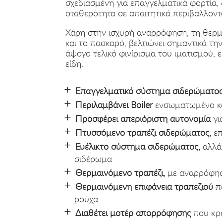
σχεδιασμένη για επαγγελματικά φορτία, 
σταθερότητα σε απαιτητικά περιβάλλοντ
Χάρη στην ισχυρή αναρρόφηση, τη θερμ
και το πασκαρό, βελτιώνει σημαντικά τη
άψογο τελικό φινίρισμα του ιματισμού, εί
είδη.
Επαγγελματικό σύστημα σιδερώματο
Περιλαμβάνει Boiler
ενσωματωμένο κ
Προσφέρει απεριόριστη αυτονομία
γι
Πτυσσόμενο τραπέζι σιδερώματος,
επ
Ευέλικτο σύστημα σιδερώματος,
αλλά
σιδέρωμα
Θερμαινόμενο τραπέζι,
με αναρρόφησ
Θερμαινόμενη επιφάνεια τραπεζιού
πο
ρούχα
Διαθέτει μοτέρ απορρόφησης
που κρα