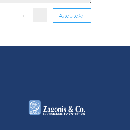
Αποστολή
=
11 + 2