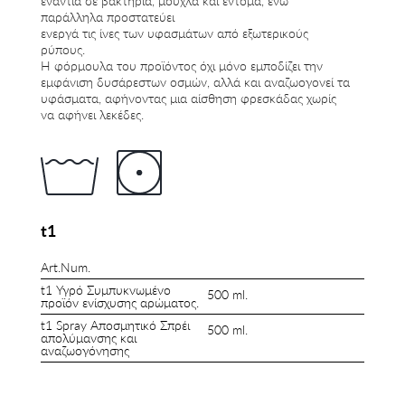
ενάντια σε βακτήρια, μούχλα και έντομα, ενώ
παράλληλα προστατεύει
ενεργά τις ίνες των υφασμάτων από εξωτερικούς
ρύπους.
Η φόρμουλα του προϊόντος όχι μόνο εμποδίζει την
εμφάνιση δυσάρεστων οσμών, αλλά και αναζωογονεί τα
υφάσματα, αφήνοντας μια αίσθηση φρεσκάδας χωρίς
να αφήνει λεκέδες.
t1
Art.Num.
t1 Υγρό Συμπυκνωμένο
500 ml.
προϊόν ενίσχυσης αρώματος.
t1 Spray Αποσμητικό Σπρέι
500 ml.
απολύμανσης και
αναζωογόνησης