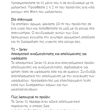
Χρησιμοποιήστε το t1 μόνο του ή σε συνδυασμό με το
μαλακτικό. Προσθέστε 1 ή 2 ml του προϊόντος ανά κιλό
ρούχων στη θήκη του μαλακτικού.
Στο στέγνωμα:
Για επιπλέον άρωμα, ψεκάστε 10 ml του προϊόντος σε
ένα υγρό πανί και τοποθετήστε το μαζί με τα ρούχα στο
στεγνωτήριο. Ο συνδυασμός αυτών των δύο
λειτουργιών εγγυάται την ανώτερη αρωματική απόδοση
και τη διασφάλιση της υγιεινής στα ρούχα σας.
Τ1 – Spray
Αποσμητικό αναζωογόνησης και απολύμανσης για
υφάσματα
Το αποσμητικό Spray t1 είναι ένα επαγγελματικό προϊόν
απολύμανσης και αναζωογόνησης, σχεδιασμένο για
χρήση τόσο σε υφάσματα όσο και σε χώρους. Συνδυάζει
αποτελεσματικά την απολύμανση με την ανανέωση των
υφασμάτων, προσφέροντας μια ολοκληρωμένη λύση
κατά των δυσάρεστων οσμών και των
μικροοργανισμών.
Πώς λειτουργεί το προϊόν:
Το Spray t1 περιέχει έναν ειδικό απολυμαντικό
παράγοντα, ο οποίος δρα