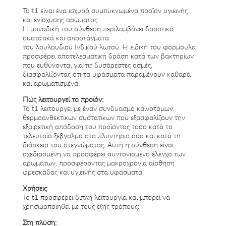
Το t1 είναι ένα ισχυρό συμπυκνωμένο προϊόν υγιεινής
και ενίσχυσης αρώματος.
Η μοναδική του σύνθεση περιλαμβάνει δραστικά
συστατικά και αποστάγματα
του λουλουδιού Ινδικού λωτού. Η ειδική του φόρμουλα
προσφέρει αποτελεσματική δράση κατά των βακτηρίων
που ευθύνονται για τις δυσάρεστες οσμές,
διασφαλίζοντας ότι τα υφάσματα παραμένουν καθαρά
και αρωματισμένα.
Πώς λειτουργεί το προϊόν:
Το t1 λειτουργεί με έναν συνδυασμό καινοτόμων,
θερμοανθεκτικών συστατικών που εξασφαλίζουν την
εξαιρετική απόδοση του προϊόντος τόσο κατά το
τελευταίο ξέβγαλμα στο πλυντήριο όσο και κατά τη
διάρκεια του στεγνώματος. Αυτή η σύνθεση είναι
σχεδιασμένη να προσφέρει συντονισμένο έλεγχο των
αρωμάτων, προσφέροντας μακροχρόνια αίσθηση
φρεσκάδας και υγιεινής στα υφάσματα.
Χρήσεις
Το t1 προσφέρει διπλή λειτουργία και μπορεί να
χρησιμοποιηθεί με τους εξής τρόπους:
Στη πλύση: