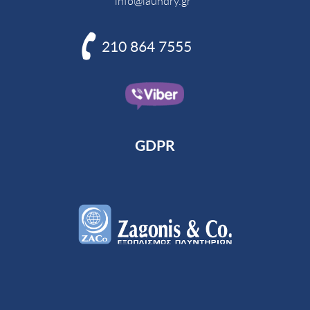
info@laundry.gr

210 864 7555
GDPR