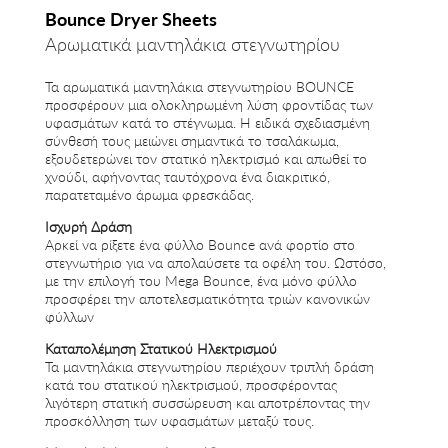
Bounce Dryer Sheets
Αρωματικά μαντηλάκια στεγνωτηρίου
Τα αρωματικά μαντηλάκια στεγνωτηρίου BOUNCE
προσφέρουν μια ολοκληρωμένη λύση φροντίδας των
υφασμάτων κατά το στέγνωμα. Η ειδικά σχεδιασμένη
σύνθεσή τους μειώνει σημαντικά το τσαλάκωμα,
εξουδετερώνει τον στατικό ηλεκτρισμό και απωθεί το
χνούδι, αφήνοντας ταυτόχρονα ένα διακριτικό,
παρατεταμένο άρωμα φρεσκάδας.
Ισχυρή Δράση
Αρκεί να ρίξετε ένα φύλλο Bounce ανά φορτίο στο
στεγνωτήριο για να απολαύσετε τα οφέλη του. Ωστόσο,
με την επιλογή του Mega Bounce, ένα μόνο φύλλο
προσφέρει την αποτελεσματικότητα τριών κανονικών
φύλλων
Καταπολέμηση Στατικού Ηλεκτρισμού
Τα μαντηλάκια στεγνωτηρίου περιέχουν τριπλή δράση
κατά του στατικού ηλεκτρισμού, προσφέροντας
λιγότερη στατική συσσώρευση και αποτρέποντας την
προσκόλληση των υφασμάτων μεταξύ τους.